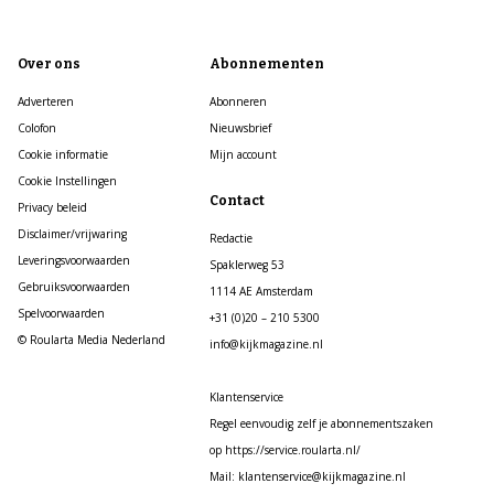
Over ons
Abonnementen
Adverteren
Abonneren
Colofon
Nieuwsbrief
Cookie informatie
Mijn account
Cookie Instellingen
Contact
Privacy beleid
Disclaimer/vrijwaring
Redactie
Leveringsvoorwaarden
Spaklerweg 53
Gebruiksvoorwaarden
1114 AE Amsterdam
Spelvoorwaarden
+31 (0)20 – 210 5300
© Roularta Media Nederland
info@kijkmagazine.nl
Klantenservice
Regel eenvoudig zelf je abonnementszaken
op https://service.roularta.nl/
Mail: klantenservice@kijkmagazine.nl