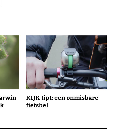
Darwin
KIJK tipt: een onmisbare
jk
fietsbel