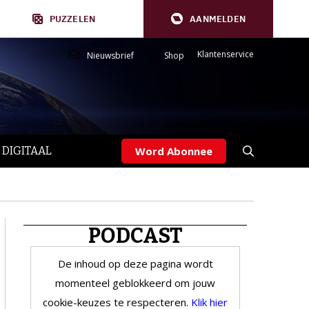
PUZZELEN
AANMELDEN
Klantenservice
Nieuwsbrief
Shop
 DIGITAAL
Word Abonnee
PODCAST
De inhoud op deze pagina wordt
momenteel geblokkeerd om jouw
cookie-keuzes te respecteren.
Klik hier