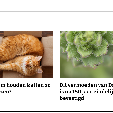
m houden katten zo
Dit vermoeden van 
ozen?
is na 150 jaar eindeli
bevestigd