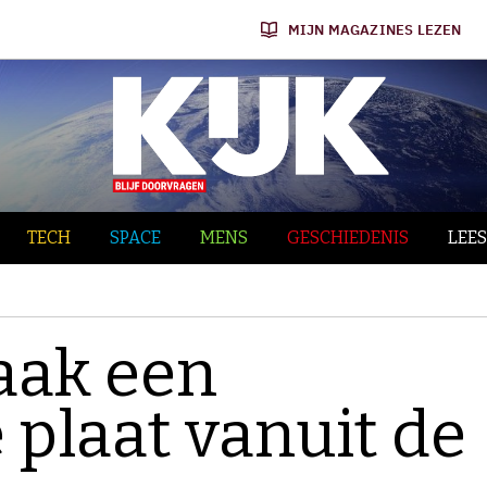
MIJN MAGAZINES LEZEN
TECH
SPACE
MENS
GESCHIEDENIS
LEES
aak een
 plaat vanuit de