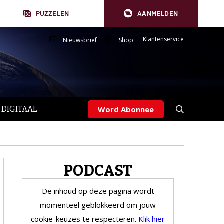
PUZZELEN
AANMELDEN
Klantenservice
Nieuwsbrief
Shop
 DIGITAAL
Word Abonnee
PODCAST
De inhoud op deze pagina wordt
momenteel geblokkeerd om jouw
cookie-keuzes te respecteren.
Klik hier