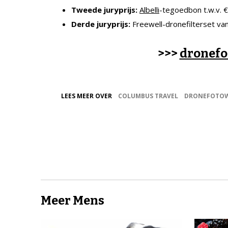
Tweede juryprijs:
Albelli
-tegoedbon t.w.v. €
Derde juryprijs:
Freewell-dronefilterset va
>>>
dronefo
LEES MEER OVER
COLUMBUS TRAVEL
DRONEFOTOW
Meer Mens