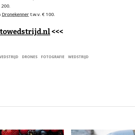
 200.
n
Dronekenner
t.w.v. € 100.
towedstrijd.nl
<<<
EDSTRIJD
DRONES
FOTOGRAFIE
WEDSTRIJD