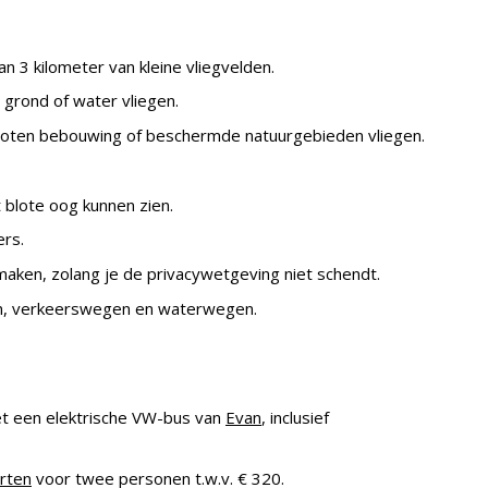
n 3 kilometer van kleine vliegvelden.
grond of water vliegen.
oten bebouwing of beschermde natuurgebieden vliegen.
t blote oog kunnen zien.
ers.
aken, zolang je de privacywetgeving niet schendt.
en, verkeerswegen en waterwegen.
 een elektrische VW-bus van
Evan
, inclusief
rten
voor twee personen t.w.v. € 320.