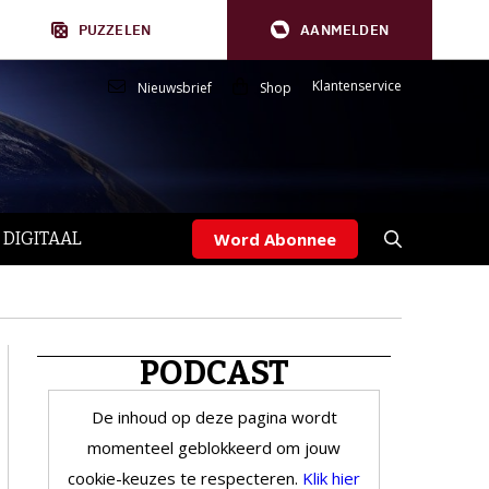
PUZZELEN
AANMELDEN
Klantenservice
Nieuwsbrief
Shop
 DIGITAAL
Word Abonnee
PODCAST
De inhoud op deze pagina wordt
momenteel geblokkeerd om jouw
cookie-keuzes te respecteren.
Klik hier