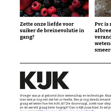
Zette onze liefde voor
Pvc is
suiker de breinevolutie in
afbree
gang?
veran
wetens
smeer
Vroeger was je al geboeid door wetenschap en technologie. Maa
toen wist je nog niet dat het zo heette. Ben je nog steeds iemand
graag wil weten hoe het écht zit? Die doorvraagt, zoekt naar die
en de wereld graag beter begrijpt? Dan is KIJK jouw blad. En wil je