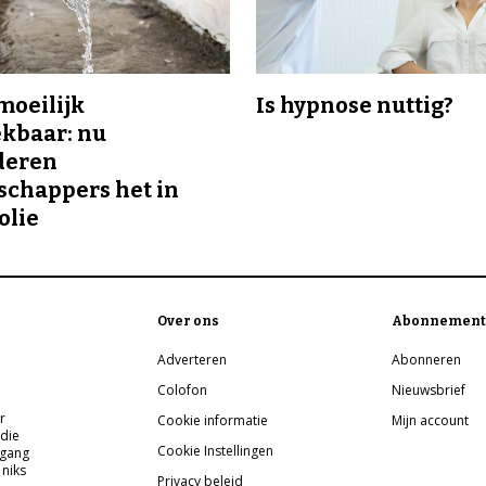
 moeilijk
Is hypnose nuttig?
kbaar: nu
deren
chappers het in
olie
Over ons
Abonnement
Adverteren
Abonneren
Colofon
Nieuwsbrief
r
Cookie informatie
Mijn account
 die
Cookie Instellingen
pgang
 niks
Privacy beleid