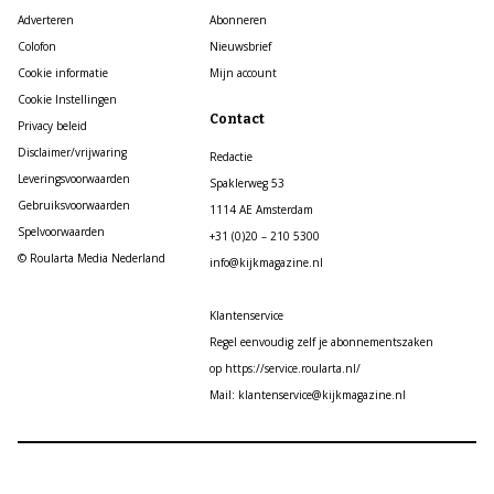
Adverteren
Abonneren
Colofon
Nieuwsbrief
Cookie informatie
Mijn account
Cookie Instellingen
Contact
Privacy beleid
Disclaimer/vrijwaring
Redactie
Leveringsvoorwaarden
Spaklerweg 53
Gebruiksvoorwaarden
1114 AE Amsterdam
Spelvoorwaarden
+31 (0)20 – 210 5300
© Roularta Media Nederland
info@kijkmagazine.nl
Klantenservice
Regel eenvoudig zelf je abonnementszaken
op https://service.roularta.nl/
Mail: klantenservice@kijkmagazine.nl