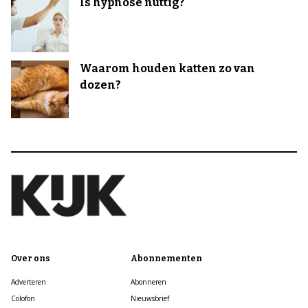
Is hypnose nuttig?
Waarom houden katten zo van
dozen?
Over ons
Abonnementen
Adverteren
Abonneren
Colofon
Nieuwsbrief