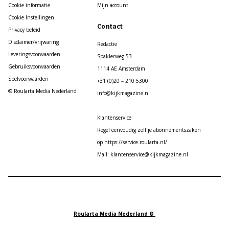
Cookie informatie
Mijn account
Cookie Instellingen
Contact
Privacy beleid
Disclaimer/vrijwaring
Redactie
Leveringsvoorwaarden
Spaklerweg 53
Gebruiksvoorwaarden
1114 AE Amsterdam
Spelvoorwaarden
+31 (0)20 – 210 5300
© Roularta Media Nederland
info@kijkmagazine.nl
Klantenservice
Regel eenvoudig zelf je abonnementszaken
op https://service.roularta.nl/
Mail: klantenservice@kijkmagazine.nl
Roularta Media Nederland ©