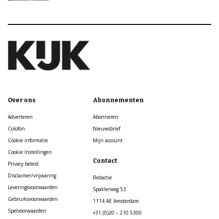
Over ons
Abonnementen
Adverteren
Abonneren
Colofon
Nieuwsbrief
Cookie informatie
Mijn account
Cookie Instellingen
Contact
Privacy beleid
Disclaimer/vrijwaring
Redactie
Leveringsvoorwaarden
Spaklerweg 53
Gebruiksvoorwaarden
1114 AE Amsterdam
Spelvoorwaarden
+31 (0)20 – 210 5300