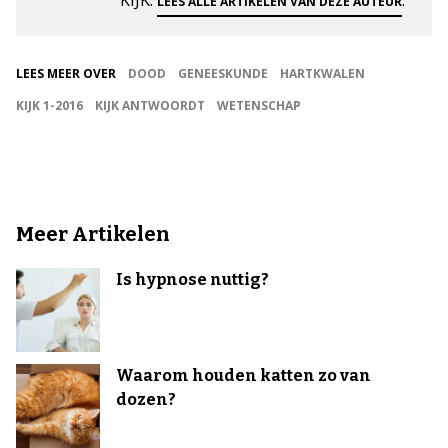
KIJK.
.
LEES ALLE ARTIKELEN VAN DEZE AUTEUR
LEES MEER OVER
DOOD
GENEESKUNDE
HARTKWALEN
KIJK 1-2016
KIJK ANTWOORDT
WETENSCHAP
Meer Artikelen
Is hypnose nuttig?
Waarom houden katten zo van
dozen?