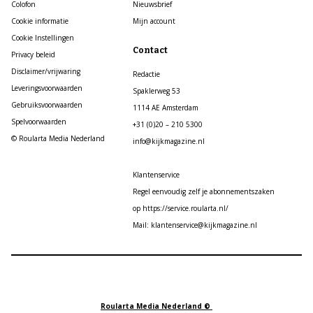
Colofon
Nieuwsbrief
Cookie informatie
Mijn account
Cookie Instellingen
Contact
Privacy beleid
Disclaimer/vrijwaring
Redactie
Leveringsvoorwaarden
Spaklerweg 53
Gebruiksvoorwaarden
1114 AE Amsterdam
Spelvoorwaarden
+31 (0)20 – 210 5300
© Roularta Media Nederland
info@kijkmagazine.nl
Klantenservice
Regel eenvoudig zelf je abonnementszaken
op https://service.roularta.nl/
Mail: klantenservice@kijkmagazine.nl
Roularta Media Nederland ©