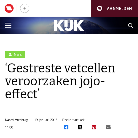
AANMELDEN
Mens
‘Gestreste vetcellen
veroorzaken jojo-
effect’
Naomi Vreeburg
19 januari 2016
Deel dit artikel:
11:00