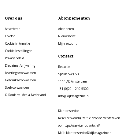
Over ons
Abonnementen
Adverteren
Abonneren
Colofon
Nieuwsbrief
Cookie informatie
Mijn account
Cookie Instellingen
Contact
Privacy beleid
Disclaimer/vrijwaring
Redactie
Leveringsvoorwaarden
Spaklerweg 53
Gebruiksvoorwaarden
1114 AE Amsterdam
Spelvoorwaarden
+31 (0)20 – 210 5300
© Roularta Media Nederland
info@kijkmagazine.nl
Klantenservice
Regel eenvoudig zelf je abonnementszaken
op https://service.roularta.nl/
Mail: klantenservice@kijkmagazine.nl