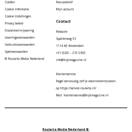
Colofon
Nieuwsbrief
Cookie informatie
Mijn account
Cookie Instellingen
Contact
Privacy beleid
Disclaimer/vrijwaring
Redactie
Leveringsvoorwaarden
Spaklerweg 53
Gebruiksvoorwaarden
1114 AE Amsterdam
Spelvoorwaarden
+31 (0)20 – 210 5300
© Roularta Media Nederland
info@kijkmagazine.nl
Klantenservice
Regel eenvoudig zelf je abonnementszaken
op https://service.roularta.nl/
Mail: klantenservice@kijkmagazine.nl
Roularta Media Nederland ©