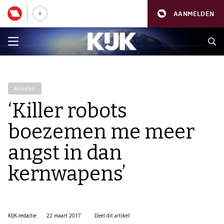
AANMELDEN
Artikelen
‘Killer robots
boezemen me meer
angst in dan
kernwapens’
KIJK-redactie
22 maart 2017
Deel dit artikel: