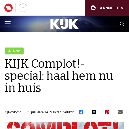
AANMELDEN
Mens
KIJK Complot!-
special: haal hem nu
in huis
KIJK-redactie
15 juli 2024 14:59
Deel dit artikel: