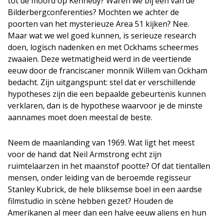
tot de moord op Kennedy? Waren we bij een van de
Bilderbergconferenties? Mochten we achter de
poorten van het mysterieuze Area 51 kijken? Nee.
Maar wat we wel goed kunnen, is serieuze research
doen, logisch nadenken en met Ockhams scheermes
zwaaien. Deze wetmatigheid werd in de veertiende
eeuw door de franciscaner monnik Willem van Ockham
bedacht. Zijn uitgangspunt: stel dat er verschillende
hypotheses zijn die een bepaalde gebeurtenis kunnen
verklaren, dan is de hypothese waarvoor je de minste
aannames moet doen meestal de beste.
Neem de maanlanding van 1969. Wat ligt het meest
voor de hand: dat Neil Armstrong echt zijn
ruimtelaarzen in het maanstof pootte? Of dat tientallen
mensen, onder leiding van de beroemde regisseur
Stanley Kubrick, de hele bliksemse boel in een aardse
filmstudio in scène hebben gezet? Houden de
Amerikanen al meer dan een halve eeuw aliens en hun