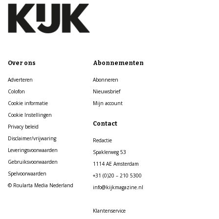
Over ons
Abonnementen
Adverteren
Abonneren
Colofon
Nieuwsbrief
Cookie informatie
Mijn account
Cookie Instellingen
Contact
Privacy beleid
Disclaimer/vrijwaring
Redactie
Leveringsvoorwaarden
Spaklerweg 53
Gebruiksvoorwaarden
1114 AE Amsterdam
Spelvoorwaarden
+31 (0)20 – 210 5300
© Roularta Media Nederland
info@kijkmagazine.nl
Klantenservice