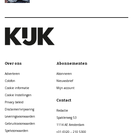
Over ons
Abonnementen
Adverteren
Abonneren
Colofon
Nieuwsbrief
Cookie informatie
Mijn account
Cookie Instellingen
Contact
Privacy beleid
Disclaimer/vrijwaring
Redactie
Leveringsvoorwaarden
Spaklerweg 53
Gebruiksvoorwaarden
1114 AE Amsterdam
Spelvoorwaarden
+31 (0)20 – 210 5300