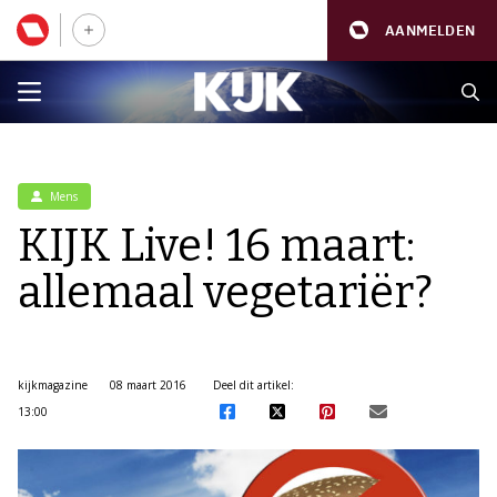
AANMELDEN
Mens
KIJK Live! 16 maart:
allemaal vegetariër?
kijkmagazine
08 maart 2016
Deel dit artikel:
13:00