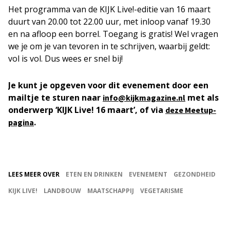
Het programma van de KIJK Live!-editie van 16 maart
duurt van 20.00 tot 22.00 uur, met inloop vanaf 19.30
en na afloop een borrel. Toegang is gratis! Wel vragen
we je om je van tevoren in te schrijven, waarbij geldt:
vol is vol. Dus wees er snel bij!
Je kunt je opgeven voor dit evenement door een
mailtje te sturen naar
met als
info@kijkmagazine.nl
onderwerp ‘KIJK Live! 16 maart’, of via
deze Meetup-
.
pagina
LEES MEER OVER
ETEN EN DRINKEN
EVENEMENT
GEZONDHEID
KIJK LIVE!
LANDBOUW
MAATSCHAPPIJ
VEGETARISME