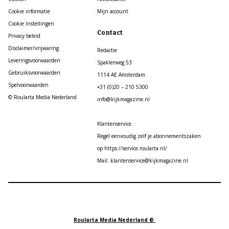
Cookie informatie
Mijn account
Cookie Instellingen
Contact
Privacy beleid
Disclaimer/vrijwaring
Redactie
Leveringsvoorwaarden
Spaklerweg 53
Gebruiksvoorwaarden
1114 AE Amsterdam
Spelvoorwaarden
+31 (0)20 – 210 5300
© Roularta Media Nederland
info@kijkmagazine.nl
Klantenservice
Regel eenvoudig zelf je abonnementszaken
op https://service.roularta.nl/
Mail: klantenservice@kijkmagazine.nl
Roularta Media Nederland ©