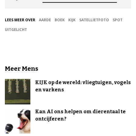
LEES MEER OVER
AARDE
BOEK
KIJK
SATELLIETFOTO
SPOT
UITGELICHT
Meer Mens
KIJK op de wereld: vliegtuigen, vogels
en varkens
Kan AI ons helpen om dierentaal te
ontcijferen?