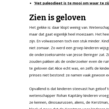
‘Het paleodieet is te mooi om waar te zij
Zien is geloven
Het gekke is: daar klopt weinig van. Wetenschap
maar dat gaat eigenlijk heel moeizaam. Het heeft
zijn. En volwassenen toch een stuk minder. Ki
niet zomaar. Zo werd een groep kinderen wijsge
de onderzoeksruimte van Jesse Beringer zat. Zi
zouden pakken als de onderzoeker even de ruim
te geloven dat Alice echt was, en zelfs de kind
prinses niet bestond: ze namen vaak gewoon e
Opvallend is dat kinderen steevast hun geloof
wetenschapper Rohan Kapitány kinderen vroeg 
ze kennen, dinosaurussen, aliens, de Kerstman,
bleek al gauw dat de Kerstman voor kinderen to