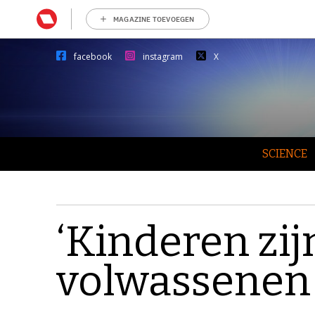
MAGAZINE TOEVOEGEN
facebook
instagram
X
SCIENCE
‘Kinderen zij
volwassenen