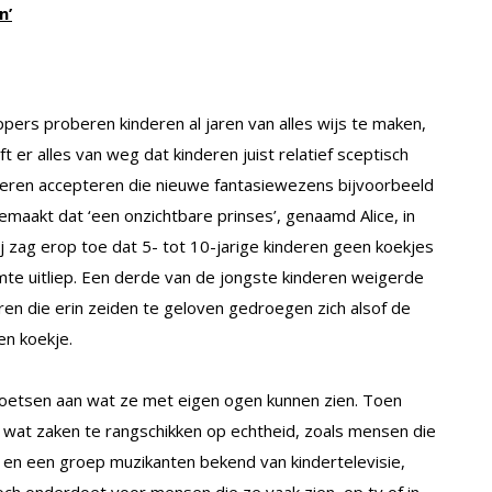
n’
pers proberen kinderen al jaren van alles wijs te maken,
 er alles van weg dat kinderen juist relatief sceptisch
nderen accepteren die nieuwe fantasiewezens bijvoorbeeld
maakt dat ‘een onzichtbare prinses’, genaamd Alice, in
j zag erop toe dat 5- tot 10-jarige kinderen geen koekjes
te uitliep. Een derde van de jongste kinderen weigerde
eren die erin zeiden te geloven gedroegen zich alsof de
en koekje.
 toetsen aan wat ze met eigen ogen kunnen zien. Toen
wat zaken te rangschikken op echtheid, zoals mensen die
 en een groep muzikanten bekend van kindertelevisie,
ch onderdoet voor mensen die ze vaak zien, op tv of in