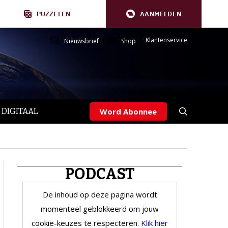
PUZZELEN
AANMELDEN
Klantenservice
Nieuwsbrief
Shop
 DIGITAAL
Word Abonnee
PODCAST
De inhoud op deze pagina wordt
momenteel geblokkeerd om jouw
cookie-keuzes te respecteren.
Klik hier