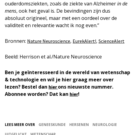
ouderdomsziekten, zoals de ziekte van Alzheimer
in de
mens
, ook het geval is. De bevindingen zijn dus
absoluut origineel, maar met een oordeel over de
validiteit en relevantie wacht ik nog even.”
Bronnen:
,
,
Nature Neuroscience
EurekAlert!
ScienceAlert
Beeld: Herrison et al./Nature Neuroscience
Ben je geïnteresseerd in de wereld van wetenschap
& technologie en wil je hier graag meer over
lezen? Bestel dan
ons nieuwste nummer.
hier
Abonnee worden? Dat kan
!
hier
LEES MEER OVER
GENEESKUNDE
HERSENEN
NEUROLOGIE
UITGELICHT
WETENSCHAP