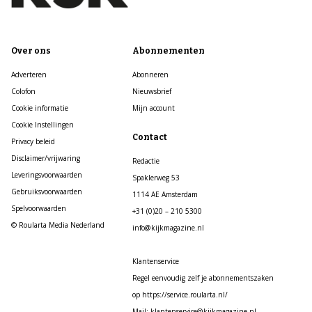
Over ons
Abonnementen
Adverteren
Abonneren
Colofon
Nieuwsbrief
Cookie informatie
Mijn account
Cookie Instellingen
Contact
Privacy beleid
Disclaimer/vrijwaring
Redactie
Leveringsvoorwaarden
Spaklerweg 53
Gebruiksvoorwaarden
1114 AE Amsterdam
Spelvoorwaarden
+31 (0)20 – 210 5300
© Roularta Media Nederland
info@kijkmagazine.nl
Klantenservice
Regel eenvoudig zelf je abonnementszaken
op https://service.roularta.nl/
Mail: klantenservice@kijkmagazine.nl