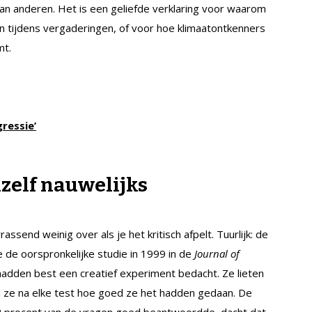
van anderen. Het is een geliefde verklaring voor waarom
pen tijdens vergaderingen, of voor hoe klimaatontkenners
mt.
ressie’
hzelf nauwelijks
assend weinig over als je het kritisch afpelt. Tuurlijk: de
 de oorspronkelijke studie in 1999 in de
Journal of
hadden best een creatief experiment bedacht. Ze lieten
 ze na elke test hoe goed ze het hadden gedaan. De
12 procent van de vragen goed beantwoordde, dacht dat