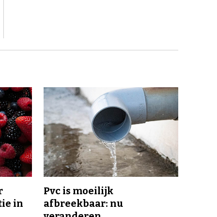
r
Pvc is moeilijk
ie in
afbreekbaar: nu
veranderen