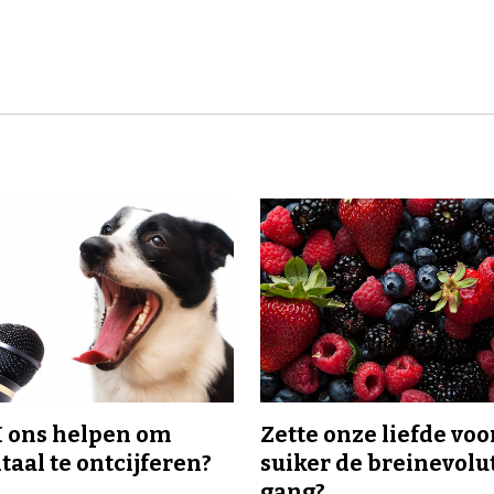
I ons helpen om
Zette onze liefde voo
taal te ontcijferen?
suiker de breinevolut
gang?