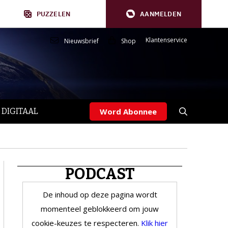
PUZZELEN
AANMELDEN
Klantenservice
Nieuwsbrief
Shop
 DIGITAAL
Word Abonnee
PODCAST
De inhoud op deze pagina wordt
momenteel geblokkeerd om jouw
cookie-keuzes te respecteren.
Klik hier