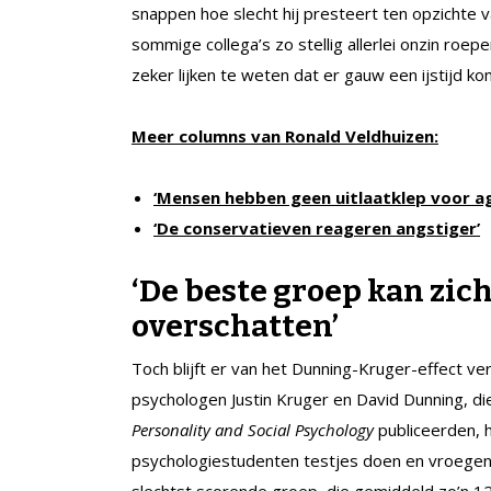
snappen hoe slecht hij presteert ten opzichte 
sommige collega’s zo stellig allerlei onzin roe
zeker lijken te weten dat er gauw een ijstijd ko
Meer columns van Ronald Veldhuizen:
‘Mensen hebben geen uitlaatklep voor ag
‘De conservatieven reageren angstiger’
‘De beste groep kan zic
overschatten’
Toch blijft er van het Dunning-Kruger-effect verr
psychologen Justin Kruger en David Dunning, die
Personality and Social Psychology
publiceerden, 
psychologiestudenten testjes doen en vroegen
slechtst scorende groep, die gemiddeld zo’n 