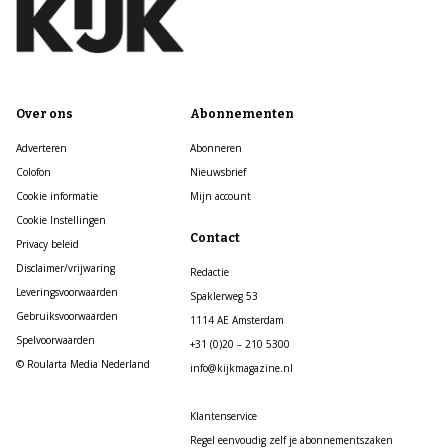
Over ons
Abonnementen
Adverteren
Abonneren
Colofon
Nieuwsbrief
Cookie informatie
Mijn account
Cookie Instellingen
Contact
Privacy beleid
Disclaimer/vrijwaring
Redactie
Leveringsvoorwaarden
Spaklerweg 53
Gebruiksvoorwaarden
1114 AE Amsterdam
Spelvoorwaarden
+31 (0)20 – 210 5300
© Roularta Media Nederland
info@kijkmagazine.nl
Klantenservice
Regel eenvoudig zelf je abonnementszaken