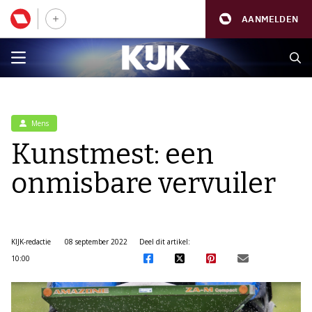
AANMELDEN
Mens
Kunstmest: een
onmisbare vervuiler
KIJK-redactie
08 september 2022
Deel dit artikel:
10:00