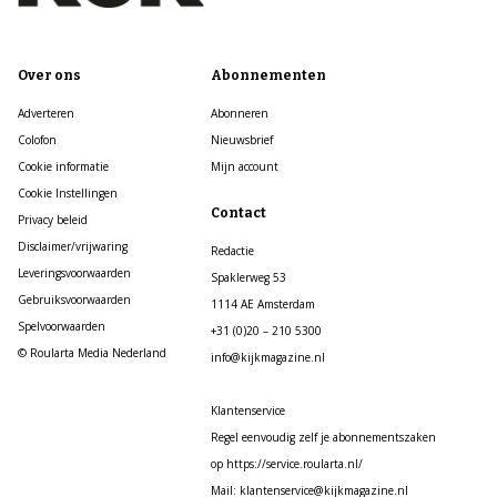
Over ons
Abonnementen
Adverteren
Abonneren
Colofon
Nieuwsbrief
Cookie informatie
Mijn account
Cookie Instellingen
Contact
Privacy beleid
Disclaimer/vrijwaring
Redactie
Leveringsvoorwaarden
Spaklerweg 53
Gebruiksvoorwaarden
1114 AE Amsterdam
Spelvoorwaarden
+31 (0)20 – 210 5300
© Roularta Media Nederland
info@kijkmagazine.nl
Klantenservice
Regel eenvoudig zelf je abonnementszaken
op https://service.roularta.nl/
Mail: klantenservice@kijkmagazine.nl