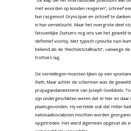
met woorden op konden reageren”, schreef een
hun rasgenoot Grynszpan en zichzelf te danken
in hun vernielzucht. Maar het overgrote deel st
fatsoenlijke Duitsers nog iets van het geweld
definitief voorbij. Met typisch cynische nazi-
bekend als de ‘Reichskristallnacht’, vanwege d
trottoirs lag.
De vernielingen moesten lijken op een spontan
Rath. Maar achter de schermen was de gewelds
propagandaministerie van Joseph Goebbels. Toe
zijn ondergeschikten weten dat er hier en daar
plaatsgevonden. Hij vertelde ook dat Hitler ha
nationaalsocialisten mochten worden georgani
opgetreden. Het werd algemeen opgevat als een
wat Goebbels verwachtte.