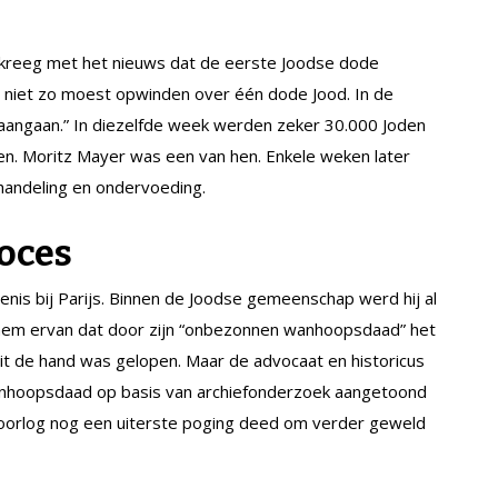
e kreeg met het nieuws dat de eerste Joodse dode
ch niet zo moest opwinden over één dode Jood. In de
aangaan.” In diezelfde week werden zeker 30.000 Joden
n. Moritz Mayer was een van hen. Enkele weken later
handeling en ondervoeding.
oces
nis bij Parijs. Binnen de Joodse gemeenschap werd hij al
 hem ervan dat door zijn “onbezonnen wanhoopsdaad” het
 uit de hand was gelopen. Maar de advocaat en historicus
wanhoopsdaad op basis van archiefonderzoek aangetoond
orlog nog een uiterste poging deed om verder geweld