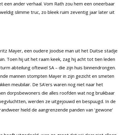
et een ander verhaal. Vom Rath zou hem een oneerbaar
dig slimme truc, zo bleek ruim zeventig jaar later uit
itz Mayer, een oudere Joodse man uit het Duitse stadje
n. Toen hij uit het raam keek, zag hij acht tot tien leden
Sturm abteilung oftewel SA – die zijn huis binnendrongen.
nde mannen stompten Mayer in zijn gezicht en smeten
kken meubilair. De SA’ers waren nog niet naar het
nen dorpsbewoners die alles roofden wat nog bruikbaar
 wegvluchtten, werden ze uitgejouwd en bespuugd. In de
brandweer hield de aangrenzende panden van ‘gewone’
s heeft uitgedeeld, was zo groot dat wij daar niet alleen