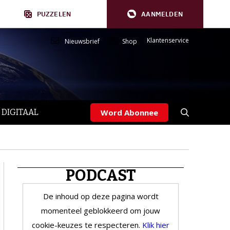
PUZZELEN
AANMELDEN
Klantenservice
Nieuwsbrief
Shop
 DIGITAAL
Word Abonnee
PODCAST
De inhoud op deze pagina wordt
momenteel geblokkeerd om jouw
cookie-keuzes te respecteren.
Klik hier