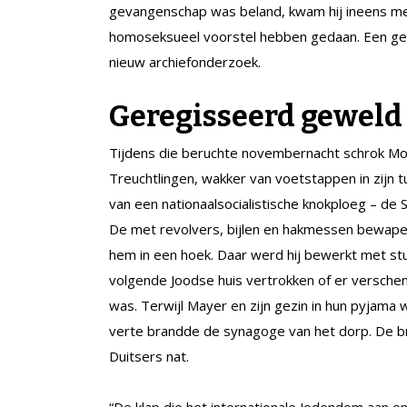
gevangenschap was beland, kwam hij ineens m
homoseksueel voorstel hebben gedaan. Een gewel
nieuw archiefonderzoek.
Geregisseerd geweld
Tijdens die beruchte novembernacht schrok Mor
Treuchtlingen, wakker van voetstappen in zijn tui
van een nationaalsocialistische knokploeg – de 
De met revolvers, bijlen en hakmessen bewape
hem in een hoek. Daar werd hij bewerkt met stu
volgende Joodse huis vertrokken of er versche
was. Terwijl Mayer en zijn gezin in hun pyjama
verte brandde de synagoge van het dorp. De 
Duitsers nat.
“De klap die het internationale Jodendom aan on