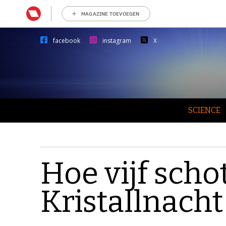
MAGAZINE TOEVOEGEN
facebook
instagram
X
SCIENCE
Hoe vijf scho
Kristallnacht