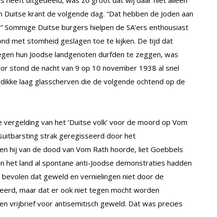
 Duitse krant de volgende dag. “Dat hebben de Joden aan
.” Sommige Duitse burgers hielpen de SA’ers enthousiast
ond met stomheid geslagen toe te kijken. De tijd dat
 tegen hun Joodse landgenoten durfden te zeggen, was
humor stond de nacht van 9 op 10 november 1938 al snel
e dikke laag glasscherven die de volgende ochtend op de
e vergelding van het ‘Duitse volk’ voor de moord op Vom
uitbarsting strak geregisseerd door het
n hij van de dood van Vom Rath hoorde, liet Goebbels
 in het land al spontane anti-Joodse demonstraties hadden
d bevolen dat geweld en vernielingen niet door de
seerd, maar dat er ook niet tegen mocht worden
 vrijbrief voor antisemitisch geweld. Dat was precies