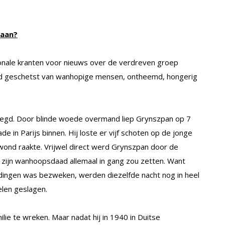
daan?
ionale kranten voor nieuws over de verdreven groep
eld geschetst van wanhopige mensen, ontheemd, hongerig
leegd. Door blinde woede overmand liep Grynszpan op 7
in Parijs binnen. Hij loste er vijf schoten op de jonge
wond raakte. Vrijwel direct werd Grynszpan door de
 zijn wanhoopsdaad allemaal in gang zou zetten. Want
ingen was bezweken, werden diezelfde nacht nog in heel
elen geslagen.
ie te wreken. Maar nadat hij in 1940 in Duitse