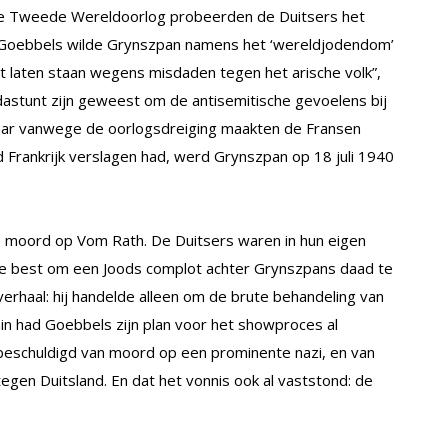
e Tweede Wereldoorlog probeerden de Duitsers het
“Goebbels wilde Grynszpan namens het ‘wereldjodendom’
ht laten staan wegens misdaden tegen het arische volk”,
astunt zijn geweest om de antisemitische gevoelens bij
Maar vanwege de oorlogsdreiging maakten de Fransen
 Frankrijk verslagen had, werd Grynszpan op 18 juli 1940
e moord op Vom Rath. De Duitsers waren in hun eigen
e best om een Joods complot achter Grynszpans daad te
verhaal: hij handelde alleen om de brute behandeling van
emin had Goebbels zijn plan voor het showproces al
 beschuldigd van moord op een prominente nazi, en van
en Duitsland. En dat het vonnis ook al vaststond: de