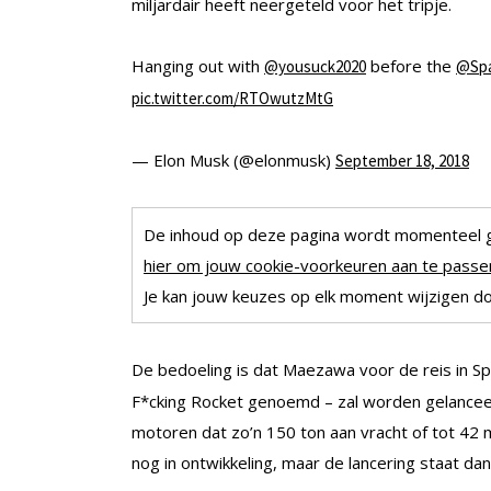
miljardair heeft neergeteld voor het tripje.
Hanging out with
before the
@yousuck2020
@Sp
pic.twitter.com/RTOwutzMtG
— Elon Musk (@elonmusk)
September 18, 2018
De inhoud op deze pagina wordt momenteel 
hier om jouw cookie-voorkeuren aan te passen
Je kan jouw keuzes op elk moment wijzigen doo
De bedoeling is dat Maezawa voor de reis in S
F*cking Rocket genoemd – zal worden gelanceer
motoren dat zo’n 150 ton aan vracht of tot 42 m
nog in ontwikkeling, maar de lancering staat da