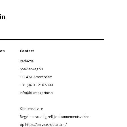
in
en
Contact
Redactie
Spaklerweg 53
1114 AE Amsterdam
+31 (0)20 – 210 5300
info@kijkmagazine.nl
Klantenservice
Regel eenvoudig zelf je abonnementszaken
op https://service.roularta.nl/