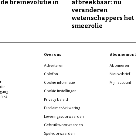
 de breinevolutie in
afbreekbaar: nu
veranderen
wetenschappers het 
smeerolie
Over ons
Abonnement
Adverteren
Abonneren
Colofon
Nieuwsbrief
r
Cookie informatie
Mijn account
 die
Cookie Instellingen
pgang
 niks
Privacy beleid
Disclaimer/vrijwaring
Leveringsvoorwaarden
Gebruiksvoorwaarden
Spelvoorwaarden