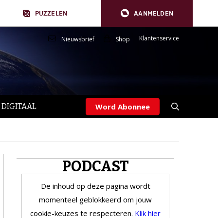
PUZZELEN
AANMELDEN
Klantenservice
Nieuwsbrief
Shop
 DIGITAAL
Word Abonnee
PODCAST
De inhoud op deze pagina wordt
momenteel geblokkeerd om jouw
cookie-keuzes te respecteren.
Klik hier