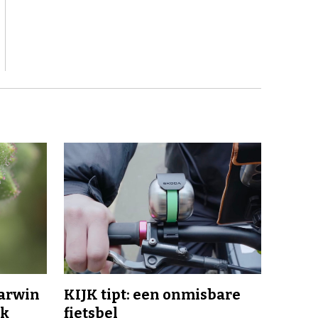
Darwin
KIJK tipt: een onmisbare
jk
fietsbel