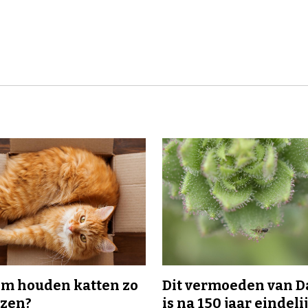
m houden katten zo
Dit vermoeden van 
ozen?
is na 150 jaar eindeli