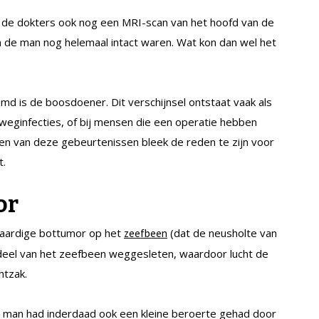
n de dokters ook nog een MRI-scan van het hoofd van de
an de man nog helemaal intact waren. Wat kon dan wel het
md is de boosdoener. Dit verschijnsel ontstaat vaak als
weginfecties, of bij mensen die een operatie hebben
n van deze gebeurtenissen bleek de reden te zijn voor
t.
or
daardige bottumor op het
(dat de neusholte van
zeefbeen
deel van het zeefbeen weggesleten, waardoor lucht de
htzak.
 de man had inderdaad ook een kleine beroerte gehad door