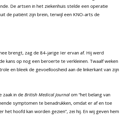
ende. De artsen in het ziekenhuis stelde een operatie
it de patiënt zijn brein, terwijl een KNO-arts de
mee brengt, zag de 84-jarige Ier ervan af. Hij werd
de kans op nog een beroerte te verkleinen. Twaalf weken
le en bleek de gevoelloosheid aan de linkerkant van zijn
e zaak in de
British Medical Journal
om “het belang van
mende symptomen te benadrukken, omdat er af en toe
r het hoofd kan worden gezien”, zei hij. En wij geven hem