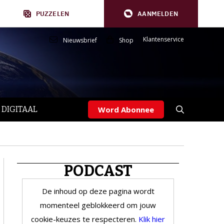
PUZZELEN
AANMELDEN
Klantenservice
Nieuwsbrief
Shop
 DIGITAAL
Word Abonnee
PODCAST
De inhoud op deze pagina wordt
momenteel geblokkeerd om jouw
cookie-keuzes te respecteren.
Klik hier