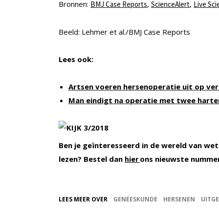
Bronnen:
,
,
BMJ Case Reports
ScienceAlert
Live Sci
Beeld: Lehmer et al./BMJ Case Reports
Lees ook:
Artsen voeren hersenoperatie uit op ve
Man eindigt na operatie met twee harte
Ben je geïnteresseerd in de wereld van wet
lezen? Bestel dan
ons nieuwste numme
hier
LEES MEER OVER
GENEESKUNDE
HERSENEN
UITGE