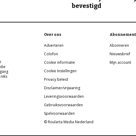
bevestigd
Over ons
Abonnement
Adverteren
Abonneren
Colofon
Nieuwsbrief
r
Cookie informatie
Mijn account
 die
Cookie Instellingen
pgang
 niks
Privacy beleid
Disclaimer/vrijwaring
Leveringsvoorwaarden
Gebruiksvoorwaarden
Spelvoorwaarden
© Roularta Media Nederland