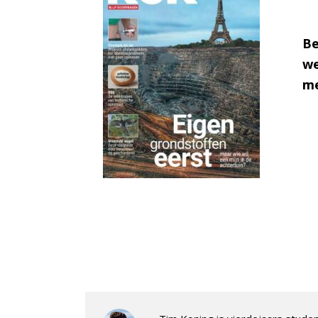
Be
we
me