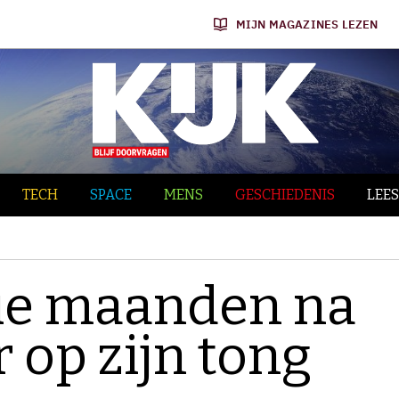
MIJN MAGAZINES LEZEN
TECH
SPACE
MENS
GESCHIEDENIS
LEES
rie maanden na
 op zijn tong