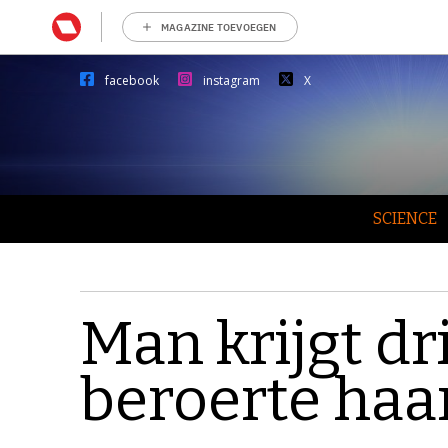
MAGAZINE TOEVOEGEN
facebook
instagram
X
SCIENCE
Man krijgt d
beroerte haar