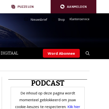
PUZZELEN
AANMELDEN
Klantenservice
Nieuwsbrief
Shop
 DIGITAAL
Word Abonnee
PODCAST
De inhoud op deze pagina wordt
momenteel geblokkeerd om jouw
cookie-keuzes te respecteren.
Klik hier