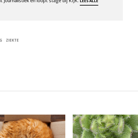
 Journalistiek en loopt stage bij KIJK.
LEES ALLE
G
ZIEKTE