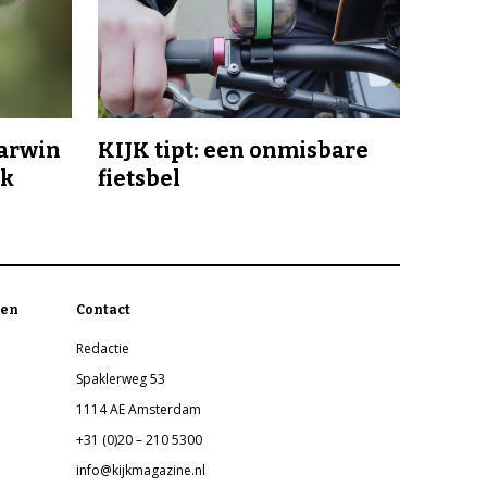
Darwin
KIJK tipt: een onmisbare
jk
fietsbel
en
Contact
Redactie
Spaklerweg 53
1114 AE Amsterdam
+31 (0)20 – 210 5300
info@kijkmagazine.nl