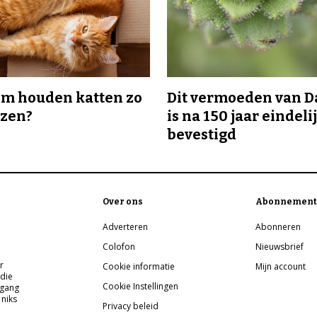
m houden katten zo
Dit vermoeden van 
ozen?
is na 150 jaar eindeli
bevestigd
Over ons
Abonnement
Adverteren
Abonneren
Colofon
Nieuwsbrief
r
Cookie informatie
Mijn account
 die
Cookie Instellingen
pgang
 niks
Privacy beleid