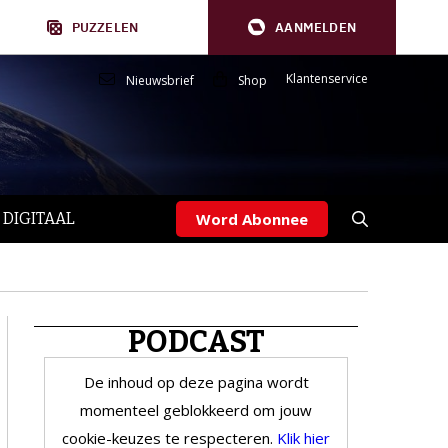
PUZZELEN
AANMELDEN
Klantenservice
Nieuwsbrief
Shop
 DIGITAAL
Word Abonnee
PODCAST
De inhoud op deze pagina wordt
momenteel geblokkeerd om jouw
cookie-keuzes te respecteren.
Klik hier