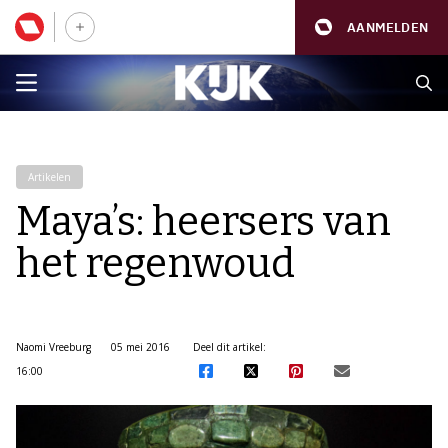
AANMELDEN
Artikelen
Maya’s: heersers van
het regenwoud
Naomi Vreeburg
05 mei 2016
Deel dit artikel:
16:00