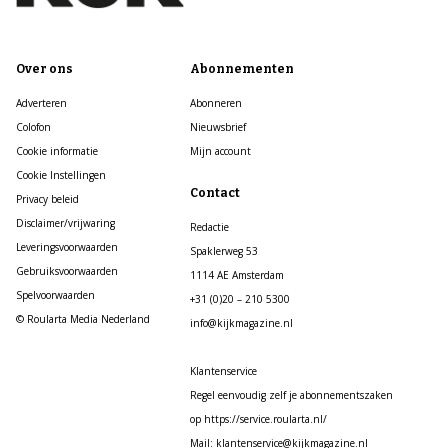
Over ons
Abonnementen
Adverteren
Abonneren
Colofon
Nieuwsbrief
Cookie informatie
Mijn account
Cookie Instellingen
Contact
Privacy beleid
Disclaimer/vrijwaring
Redactie
Leveringsvoorwaarden
Spaklerweg 53
Gebruiksvoorwaarden
1114 AE Amsterdam
Spelvoorwaarden
+31 (0)20 – 210 5300
© Roularta Media Nederland
info@kijkmagazine.nl
Klantenservice
Regel eenvoudig zelf je abonnementszaken
op https://service.roularta.nl/
Mail: klantenservice@kijkmagazine.nl