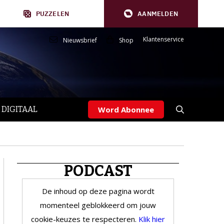
PUZZELEN
AANMELDEN
Klantenservice
Nieuwsbrief
Shop
 DIGITAAL
Word Abonnee
PODCAST
De inhoud op deze pagina wordt
momenteel geblokkeerd om jouw
cookie-keuzes te respecteren.
Klik hier