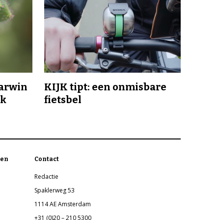
Darwin
KIJK tipt: een onmisbare
jk
fietsbel
en
Contact
Redactie
Spaklerweg 53
1114 AE Amsterdam
+31 (0)20 – 210 5300