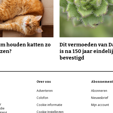
m houden katten zo
Dit vermoeden van 
ozen?
is na 150 jaar eindeli
bevestigd
Over ons
Abonnement
Adverteren
Abonneren
Colofon
Nieuwsbrief
r
Cookie informatie
Mijn account
 die
Cookie Instellingen
pgang