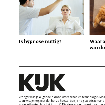
Is hypnose nuttig?
Waaro
van d
Vroeger was je al geboeid door wetenschap en technologie. Maa
toen wist je nog niet dat het zo heette. Ben je nog steeds iemand
graag wil weten hoe het écht zit? Die doorvraagt, zoekt naar die