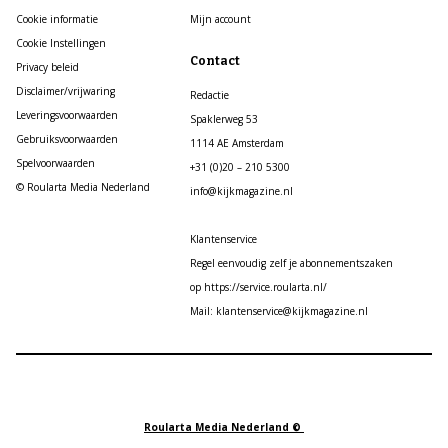
Cookie informatie
Mijn account
Cookie Instellingen
Contact
Privacy beleid
Disclaimer/vrijwaring
Redactie
Leveringsvoorwaarden
Spaklerweg 53
Gebruiksvoorwaarden
1114 AE Amsterdam
Spelvoorwaarden
+31 (0)20 – 210 5300
© Roularta Media Nederland
info@kijkmagazine.nl
Klantenservice
Regel eenvoudig zelf je abonnementszaken
op https://service.roularta.nl/
Mail: klantenservice@kijkmagazine.nl
Roularta Media Nederland ©