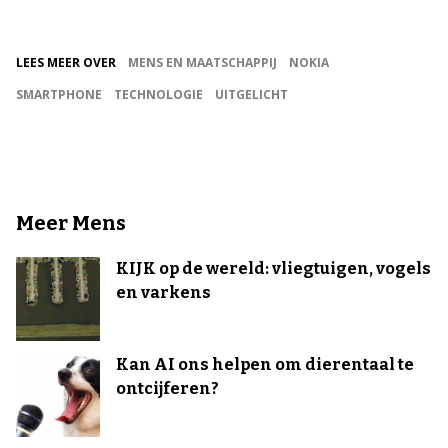
LEES MEER OVER
MENS EN MAATSCHAPPIJ
NOKIA
SMARTPHONE
TECHNOLOGIE
UITGELICHT
Meer Mens
KIJK op de wereld: vliegtuigen, vogels
en varkens
Kan AI ons helpen om dierentaal te
ontcijferen?