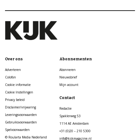
Over ons
Abonnementen
Adverteren
Abonneren
Colofon
Nieuwsbrief
Cookie informatie
Mijn account
Cookie Instellingen
Contact
Privacy beleid
Disclaimer/vrijwaring
Redactie
Leveringsvoorwaarden
Spaklerweg 53
Gebruiksvoorwaarden
1114 AE Amsterdam
Spelvoorwaarden
+31 (0)20 – 210 5300
© Roularta Media Nederland
info@kijkmagazine.nl