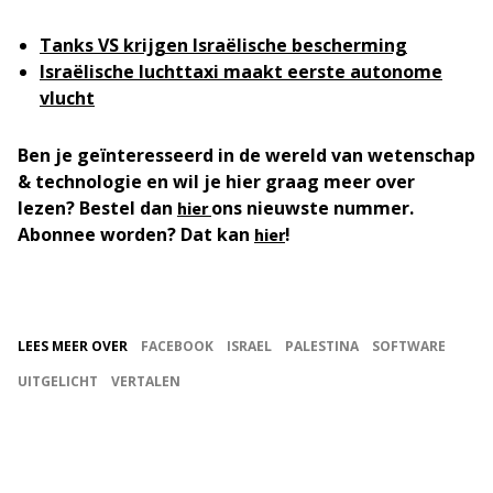
Tanks VS krijgen Israëlische bescherming
Israëlische luchttaxi maakt eerste autonome
vlucht
Ben je geïnteresseerd in de wereld van wetenschap
& technologie en wil je hier graag meer over
lezen? Bestel dan
ons nieuwste nummer.
hier
Abonnee worden? Dat kan
!
hier
LEES MEER OVER
FACEBOOK
ISRAEL
PALESTINA
SOFTWARE
UITGELICHT
VERTALEN