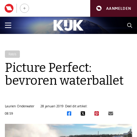
AANMELDEN
Foto's
Picture Perfect:
bevroren waterballet
Laurien Onderwater
28 januari 2019
Deel dit artikel:
08:59