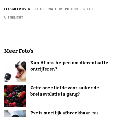
LEES MEER OVER
FOTO'S
NATUUR
PICTURE PERFECT
UITGELICHT
Meer Foto's
Kan AI ons helpen om dierentaal te
ontcijferen?
Zette onze liefde voor suiker de
breinevolutie in gang?
Pvc is moeilijk afbreekbaar: nu