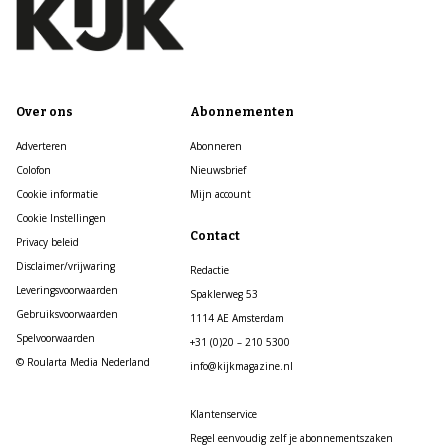
Over ons
Abonnementen
Adverteren
Abonneren
Colofon
Nieuwsbrief
Cookie informatie
Mijn account
Cookie Instellingen
Contact
Privacy beleid
Disclaimer/vrijwaring
Redactie
Leveringsvoorwaarden
Spaklerweg 53
Gebruiksvoorwaarden
1114 AE Amsterdam
Spelvoorwaarden
+31 (0)20 – 210 5300
© Roularta Media Nederland
info@kijkmagazine.nl
Klantenservice
Regel eenvoudig zelf je abonnementszaken