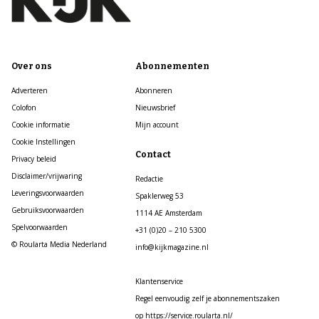
Over ons
Abonnementen
Adverteren
Abonneren
Colofon
Nieuwsbrief
Cookie informatie
Mijn account
Cookie Instellingen
Contact
Privacy beleid
Disclaimer/vrijwaring
Redactie
Leveringsvoorwaarden
Spaklerweg 53
Gebruiksvoorwaarden
1114 AE Amsterdam
Spelvoorwaarden
+31 (0)20 – 210 5300
© Roularta Media Nederland
info@kijkmagazine.nl
Klantenservice
Regel eenvoudig zelf je abonnementszaken
op https://service.roularta.nl/