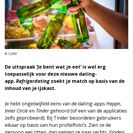
© 123RF
De uitspraak ‘
J
e bent wat je eet’ is wel erg
toepasselijk voor deze nieuwe dating-
app.
Refrigerdating
zoekt je match op basis van de
inhoud van je ijskast.
Je hebt ongetwijfeld eens van de dating-apps
Happn
,
Inner Circle
en
Tinder
gehoord (of een van de applicaties
zelfs geprobeerd). Bij Tinder beoordelen gebruikers
elkaar op basis van hun profielfoto’s. Zien ze de
persoon wel zitten, dan swipen ze naar rechts. Vinden