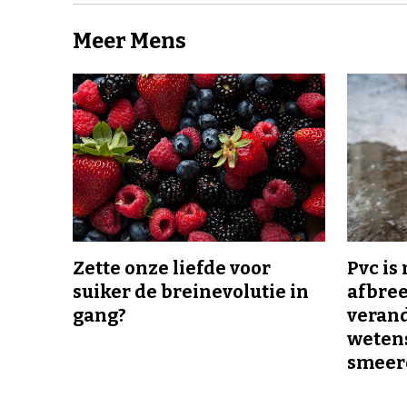
Meer Mens
Zette onze liefde voor
Pvc is
suiker de breinevolutie in
afbree
gang?
veran
wetens
smeer