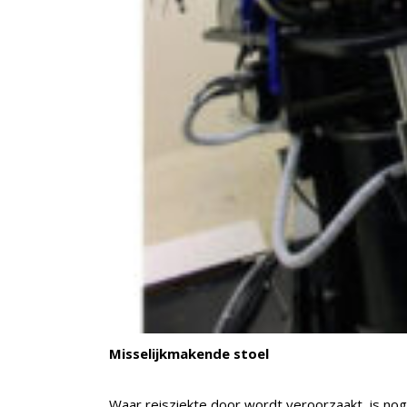
Misselijkmakende stoel
Waar reisziekte door wordt veroorzaakt, is nog