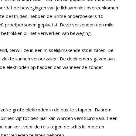
, doordat de bewegingen van je lichaam niet overeenkomen
 te bestrijden, hebben de Britse onderzoekers 10
20 proefpersonen geplaatst. Deze verzenden een mild,
s betrokken bij het verwerken van beweging.
d, terwijl ze in een misselijkmakende stoel zaten. De
nziekte kunnen veroorzaken. De deelnemers gaven aan
e de elektroden op hadden dan wanneer ze zonder
 zulke grote elektroden in de bus te stappen. Daarom
nnen vijf tot tien jaar kan worden verstuurd vanuit een
 zou dan kort voor de reis tegen de schedel moeten
 het verleden te laten behoren.