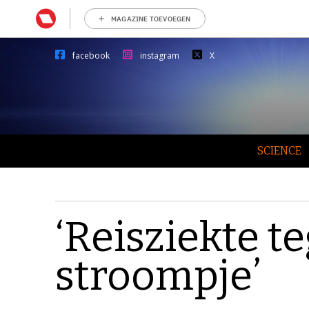
MAGAZINE TOEVOEGEN
facebook
instagram
X
SCIENCE
‘Reisziekte t
stroompje’