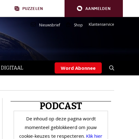
PUZZELEN
AANMELDEN
Klantenservice
Nieuwsbrief
Shop
 DIGITAAL
Word Abonnee
PODCAST
De inhoud op deze pagina wordt
momenteel geblokkeerd om jouw
cookie-keuzes te respecteren.
Klik hier