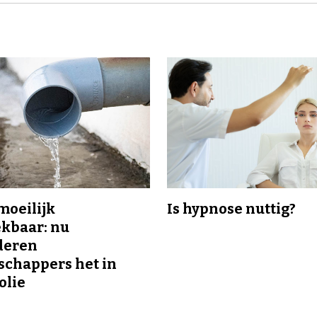
 moeilijk
Is hypnose nuttig?
kbaar: nu
deren
chappers het in
olie