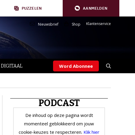
PUZZELEN
AANMELDEN
Klantenservice
Nieuwsbrief
Shop
 DIGITAAL
Word Abonnee
PODCAST
De inhoud op deze pagina wordt
momenteel geblokkeerd om jouw
cookie-keuzes te respecteren.
Klik hier