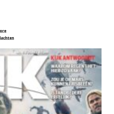
core
dachten