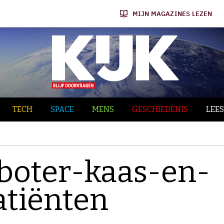
MIJN MAGAZINES LEZEN
TECH
SPACE
MENS
GESCHIEDENIS
LEES
 boter-kaas-en-
atiënten