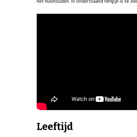
het huishouden. In onderstaand filmpje is te zi
Leeftijd