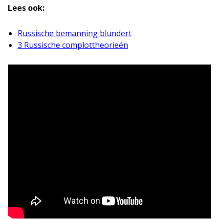
Lees ook:
Russische bemanning blundert
3 Russische complottheorieën