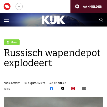
AANMELDEN
Mens
Russisch wapendepot
explodeert
André Kesseler
06 augustus 2019
Deel dit artikel:
13:59