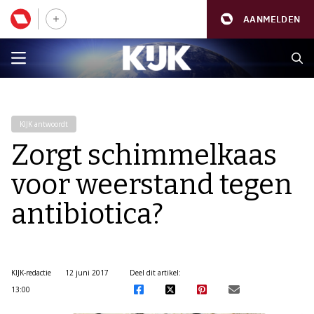
AANMELDEN
KIJK antwoordt
Zorgt schimmelkaas
voor weerstand tegen
antibiotica?
KIJK-redactie
12 juni 2017
Deel dit artikel:
13:00