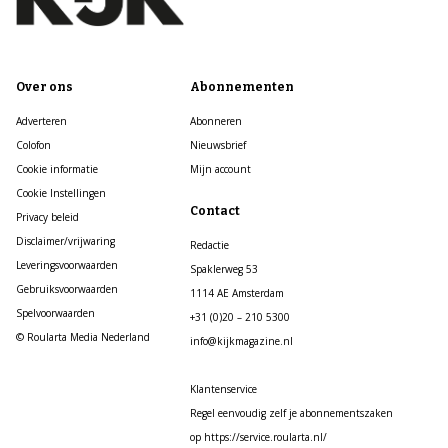
Over ons
Abonnementen
Adverteren
Abonneren
Colofon
Nieuwsbrief
Cookie informatie
Mijn account
Cookie Instellingen
Contact
Privacy beleid
Disclaimer/vrijwaring
Redactie
Leveringsvoorwaarden
Spaklerweg 53
Gebruiksvoorwaarden
1114 AE Amsterdam
Spelvoorwaarden
+31 (0)20 – 210 5300
© Roularta Media Nederland
info@kijkmagazine.nl
Klantenservice
Regel eenvoudig zelf je abonnementszaken
op https://service.roularta.nl/