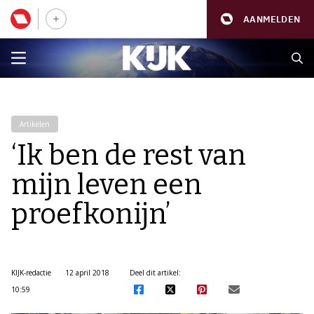
AANMELDEN
Artikelen
‘Ik ben de rest van
mijn leven een
proefkonijn’
KIJK-redactie
12 april 2018
Deel dit artikel:
10:59