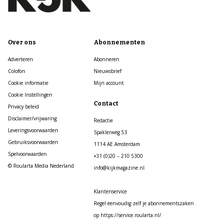
Over ons
Abonnementen
Adverteren
Abonneren
Colofon
Nieuwsbrief
Cookie informatie
Mijn account
Cookie Instellingen
Contact
Privacy beleid
Disclaimer/vrijwaring
Redactie
Leveringsvoorwaarden
Spaklerweg 53
Gebruiksvoorwaarden
1114 AE Amsterdam
Spelvoorwaarden
+31 (0)20 – 210 5300
© Roularta Media Nederland
info@kijkmagazine.nl
Klantenservice
Regel eenvoudig zelf je abonnementszaken
op https://service.roularta.nl/