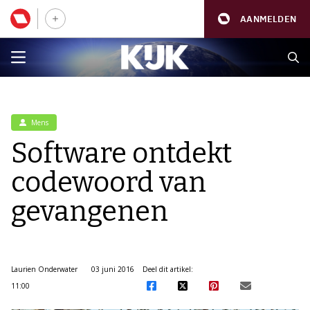
AANMELDEN
Mens
Software ontdekt
codewoord van
gevangenen
Laurien Onderwater
03 juni 2016
Deel dit artikel:
11:00