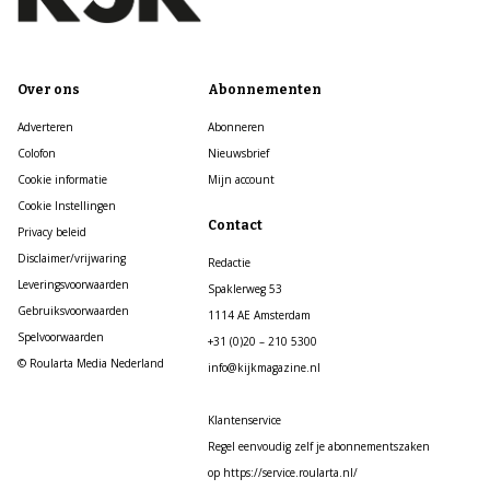
Over ons
Abonnementen
Adverteren
Abonneren
Colofon
Nieuwsbrief
Cookie informatie
Mijn account
Cookie Instellingen
Contact
Privacy beleid
Disclaimer/vrijwaring
Redactie
Leveringsvoorwaarden
Spaklerweg 53
Gebruiksvoorwaarden
1114 AE Amsterdam
Spelvoorwaarden
+31 (0)20 – 210 5300
© Roularta Media Nederland
info@kijkmagazine.nl
Klantenservice
Regel eenvoudig zelf je abonnementszaken
op https://service.roularta.nl/