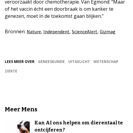
veroorzaakt door chemotherapie. Van Egmond: “Maar
of het vaccin écht een doorbraak is om kanker te
genezen, moet in de toekomst gaan blijken.”
Bronnen:
,
,
,
Nature
Independent
ScienceAlert
Gizmag
LEES MEER OVER
GENEESKUNDE
UITGELICHT
WETENSCHAP
ZIEKTE
Meer Mens
Kan AI ons helpen om dierentaal te
ontcijferen?