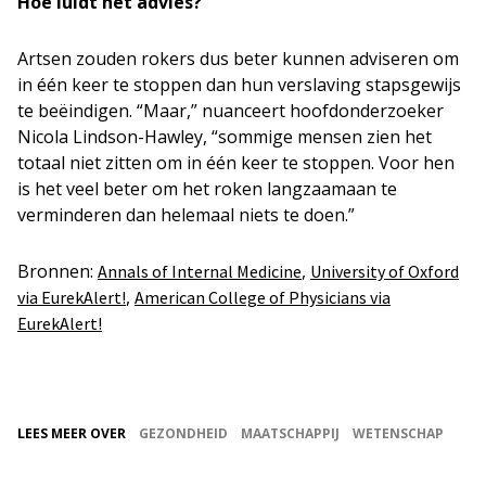
Hoe luidt het advies?
Artsen zouden rokers dus beter kunnen adviseren om
in één keer te stoppen dan hun verslaving stapsgewijs
te beëindigen. “Maar,” nuanceert hoofdonderzoeker
Nicola Lindson-Hawley, “sommige mensen zien het
totaal niet zitten om in één keer te stoppen. Voor hen
is het veel beter om het roken langzaamaan te
verminderen dan helemaal niets te doen.”
Bronnen:
,
Annals of Internal Medicine
University of Oxford
,
via EurekAlert!
American College of Physicians via
EurekAlert!
LEES MEER OVER
GEZONDHEID
MAATSCHAPPIJ
WETENSCHAP