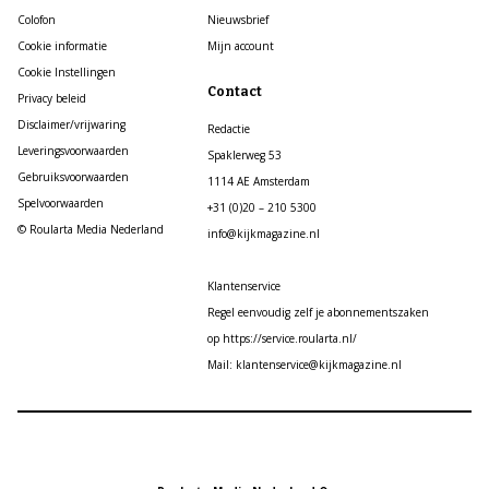
Colofon
Nieuwsbrief
Cookie informatie
Mijn account
Cookie Instellingen
Contact
Privacy beleid
Disclaimer/vrijwaring
Redactie
Leveringsvoorwaarden
Spaklerweg 53
Gebruiksvoorwaarden
1114 AE Amsterdam
Spelvoorwaarden
+31 (0)20 – 210 5300
© Roularta Media Nederland
info@kijkmagazine.nl
Klantenservice
Regel eenvoudig zelf je abonnementszaken
op https://service.roularta.nl/
Mail: klantenservice@kijkmagazine.nl