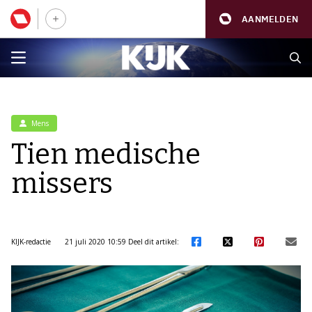
AANMELDEN
Mens
Tien medische
missers
KIJK-redactie
21 juli 2020 10:59
Deel dit artikel: