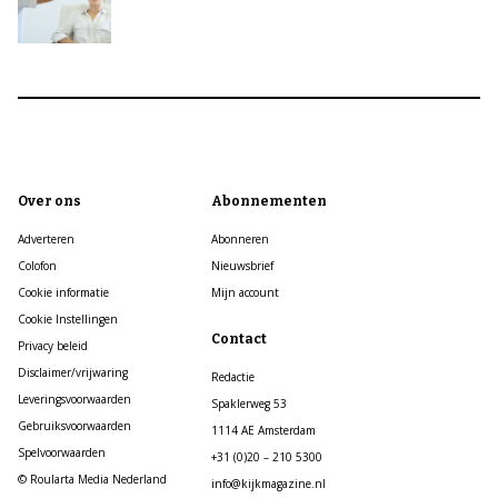
Over ons
Abonnementen
Adverteren
Abonneren
Colofon
Nieuwsbrief
Cookie informatie
Mijn account
Cookie Instellingen
Contact
Privacy beleid
Disclaimer/vrijwaring
Redactie
Leveringsvoorwaarden
Spaklerweg 53
Gebruiksvoorwaarden
1114 AE Amsterdam
Spelvoorwaarden
+31 (0)20 – 210 5300
© Roularta Media Nederland
info@kijkmagazine.nl