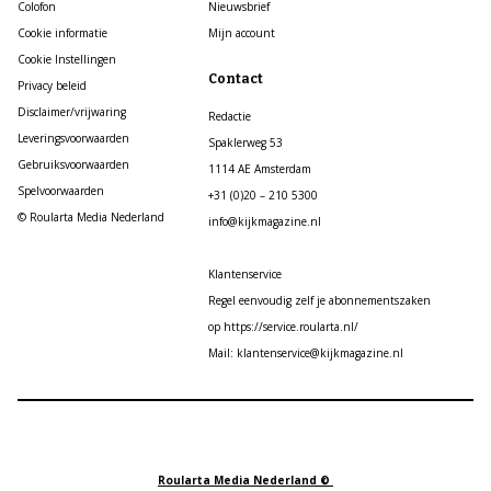
Colofon
Nieuwsbrief
Cookie informatie
Mijn account
Cookie Instellingen
Contact
Privacy beleid
Disclaimer/vrijwaring
Redactie
Leveringsvoorwaarden
Spaklerweg 53
Gebruiksvoorwaarden
1114 AE Amsterdam
Spelvoorwaarden
+31 (0)20 – 210 5300
© Roularta Media Nederland
info@kijkmagazine.nl
Klantenservice
Regel eenvoudig zelf je abonnementszaken
op https://service.roularta.nl/
Mail: klantenservice@kijkmagazine.nl
Roularta Media Nederland ©