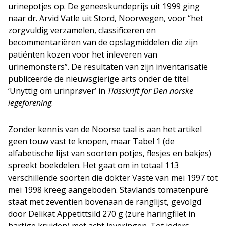
urinepotjes op. De geneeskundeprijs uit 1999 ging
naar dr. Arvid Vatle uit Stord, Noorwegen, voor “het
zorgvuldig verzamelen, classificeren en
becommentariëren van de opslagmiddelen die zijn
patiënten kozen voor het inleveren van
urinemonsters”. De resultaten van zijn inventarisatie
publiceerde de nieuwsgierige arts onder de titel
‘Unyttig om urinpr
ø
ver’ in
Tidsskrift for Den norske
legeforening
.
Zonder kennis van de Noorse taal is aan het artikel
geen touw vast te knopen, maar Tabel 1 (de
alfabetische lijst van soorten potjes, flesjes en bakjes)
spreekt boekdelen. Het gaat om in totaal 113
verschillende soorten die dokter Vaste van mei 1997 tot
mei 1998 kreeg aangeboden. Stavlands tomatenpuré
staat met zeventien bovenaan de ranglijst, gevolgd
door Delikat Appetittsild 270 g (zure haringfilet in