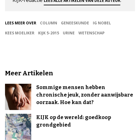
KIJK-redactie
.
LEES ALLE ARTIKELEN VAN DEZE AUTEUR
LEES MEER OVER
COLUMN
GENEESKUNDE
IG NOBEL
KEES MOELIKER
KIJK 5-2015
URINE
WETENSCHAP
Meer Artikelen
Sommige mensen hebben
chronische jeuk, zonder aanwijsbare
oorzaak. Hoe kan dat?
KIJK op de wereld: goedkoop
grondgebied