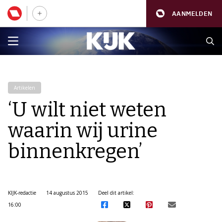
AANMELDEN
Artikelen
‘U wilt niet weten
waarin wij urine
binnenkregen’
KIJK-redactie
14 augustus 2015
Deel dit artikel:
16:00