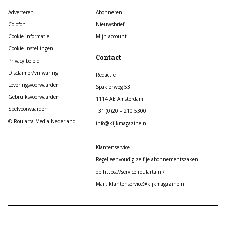
Adverteren
Abonneren
Colofon
Nieuwsbrief
Cookie informatie
Mijn account
Cookie Instellingen
Contact
Privacy beleid
Disclaimer/vrijwaring
Redactie
Leveringsvoorwaarden
Spaklerweg 53
Gebruiksvoorwaarden
1114 AE Amsterdam
Spelvoorwaarden
+31 (0)20 – 210 5300
© Roularta Media Nederland
info@kijkmagazine.nl
Klantenservice
Regel eenvoudig zelf je abonnementszaken
op https://service.roularta.nl/
Mail: klantenservice@kijkmagazine.nl