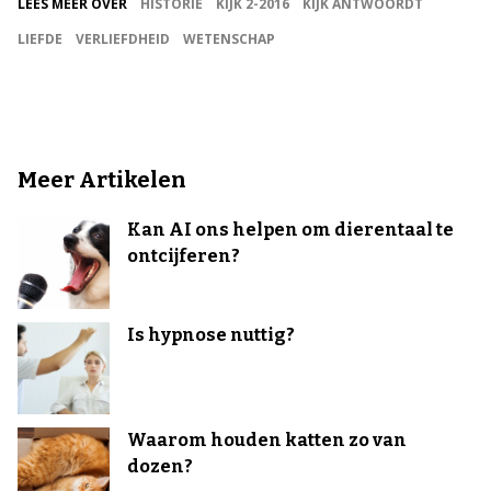
LEES MEER OVER
HISTORIE
KIJK 2-2016
KIJK ANTWOORDT
LIEFDE
VERLIEFDHEID
WETENSCHAP
Meer Artikelen
Kan AI ons helpen om dierentaal te
ontcijferen?
Is hypnose nuttig?
Waarom houden katten zo van
dozen?