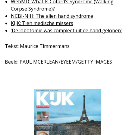
WebMD: What Is Cotard’s Syndrome (Walking
Corpse Syndrome)?
NCBI-NI
H
: The alien hand syndrome
KIJK: Tien medische missers
‘De lobotomie was compleet uit de hand gelopen’
Tekst: Maurice Timmermans
Beeld: PAUL MCERLEAN/EYEEM/GETTY IMAGES