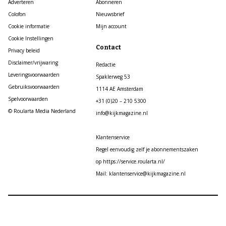
Adverteren
Abonneren
Colofon
Nieuwsbrief
Cookie informatie
Mijn account
Cookie Instellingen
Contact
Privacy beleid
Disclaimer/vrijwaring
Redactie
Leveringsvoorwaarden
Spaklerweg 53
Gebruiksvoorwaarden
1114 AE Amsterdam
Spelvoorwaarden
+31 (0)20 – 210 5300
© Roularta Media Nederland
info@kijkmagazine.nl
Klantenservice
Regel eenvoudig zelf je abonnementszaken
op https://service.roularta.nl/
Mail: klantenservice@kijkmagazine.nl