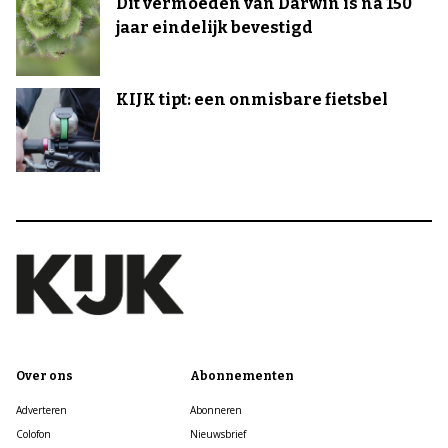
Dit vermoeden van Darwin is na 150
jaar eindelijk bevestigd
KIJK tipt: een onmisbare fietsbel
Over ons
Abonnementen
Adverteren
Abonneren
Colofon
Nieuwsbrief