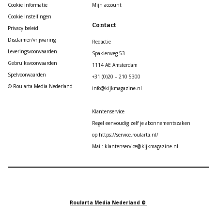
Cookie informatie
Mijn account
Cookie Instellingen
Contact
Privacy beleid
Disclaimer/vrijwaring
Redactie
Leveringsvoorwaarden
Spaklerweg 53
Gebruiksvoorwaarden
1114 AE Amsterdam
Spelvoorwaarden
+31 (0)20 – 210 5300
© Roularta Media Nederland
info@kijkmagazine.nl
Klantenservice
Regel eenvoudig zelf je abonnementszaken
op https://service.roularta.nl/
Mail: klantenservice@kijkmagazine.nl
Roularta Media Nederland ©