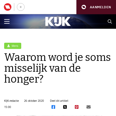
AANMELDEN
Mens
Waarom word je soms
misselijk van de
honger?
KIJK-redactie
26 oktober 2020
Deel dit artikel:
15:00