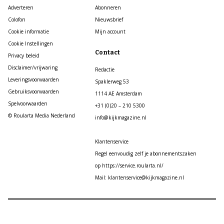
Adverteren
Abonneren
Colofon
Nieuwsbrief
Cookie informatie
Mijn account
Cookie Instellingen
Contact
Privacy beleid
Disclaimer/vrijwaring
Redactie
Leveringsvoorwaarden
Spaklerweg 53
Gebruiksvoorwaarden
1114 AE Amsterdam
Spelvoorwaarden
+31 (0)20 – 210 5300
© Roularta Media Nederland
info@kijkmagazine.nl
Klantenservice
Regel eenvoudig zelf je abonnementszaken
op https://service.roularta.nl/
Mail: klantenservice@kijkmagazine.nl