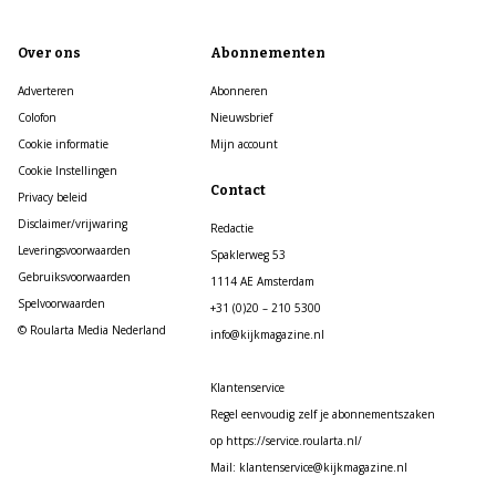
Over ons
Abonnementen
Adverteren
Abonneren
Colofon
Nieuwsbrief
Cookie informatie
Mijn account
Cookie Instellingen
Contact
Privacy beleid
Disclaimer/vrijwaring
Redactie
Leveringsvoorwaarden
Spaklerweg 53
Gebruiksvoorwaarden
1114 AE Amsterdam
Spelvoorwaarden
+31 (0)20 – 210 5300
© Roularta Media Nederland
info@kijkmagazine.nl
Klantenservice
Regel eenvoudig zelf je abonnementszaken
op https://service.roularta.nl/
Mail: klantenservice@kijkmagazine.nl