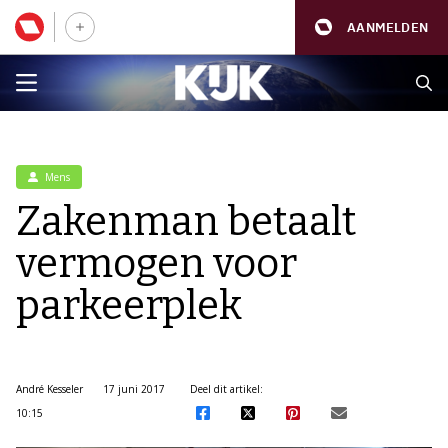
AANMELDEN
Mens
Zakenman betaalt
vermogen voor
parkeerplek
André Kesseler
17 juni 2017
Deel dit artikel:
10:15