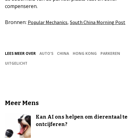
compenseren.
Bronnen:
,
Popular Mechanics
South China Morning Post
LEES MEER OVER
AUTO'S
CHINA
HONG KONG
PARKEREN
UITGELICHT
Meer Mens
Kan AI ons helpen om dierentaal te
ontcijferen?